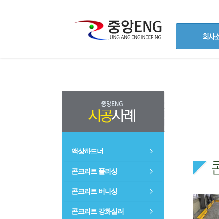
액상하드너
콘크리트 폴리싱
콘크리트 버니싱
콘크리트 강화실러