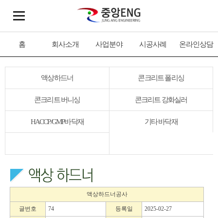
홈
회사소개
사업분야
시공사례
온라인상담
액상하드너
콘크리트 폴리싱
콘크리트 버니싱
콘크리트 강화실러
HACCP/GMP바닥재
기타 바닥재
액상하드너공사
글번호
74
등록일
2025-02-27