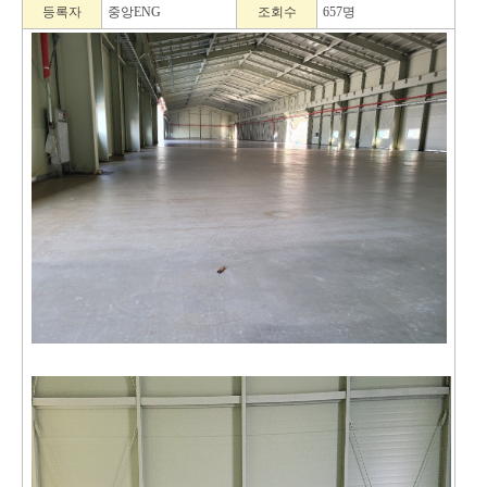
등록자
중앙ENG
조회수
657명