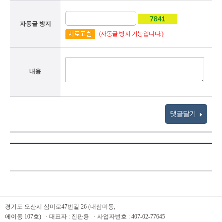
자동글 방지
(자동글 방지 기능입니다.)
내용
댓글달기
경기도 오산시 삼미로47번길 26 (내삼미동,
에이동 107호) · 대표자 : 진판용 · 사업자번호 : 407-02-77645