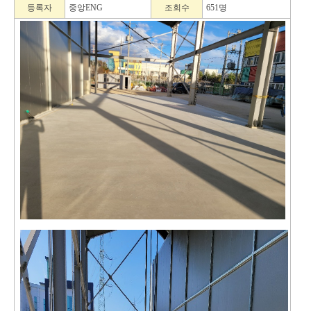
등록자
중앙ENG
조회수
651명