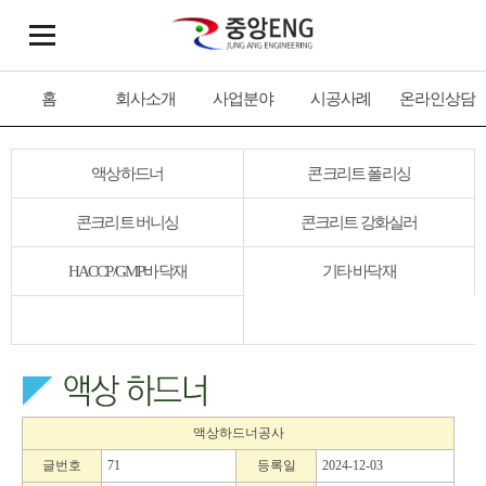
홈
회사소개
사업분야
시공사례
온라인상담
액상하드너
콘크리트 폴리싱
콘크리트 버니싱
콘크리트 강화실러
HACCP/GMP바닥재
기타 바닥재
액상하드너공사
글번호
71
등록일
2024-12-03