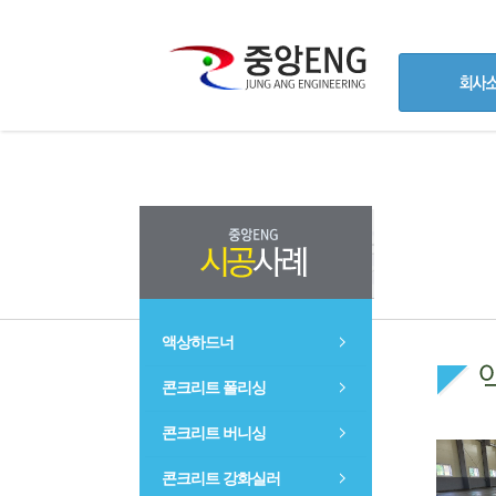
액상하드너
콘크리트 폴리싱
콘크리트 버니싱
콘크리트 강화실러